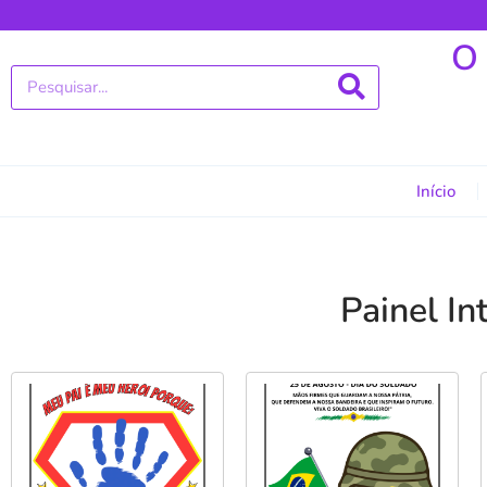
O
Início
Painel In