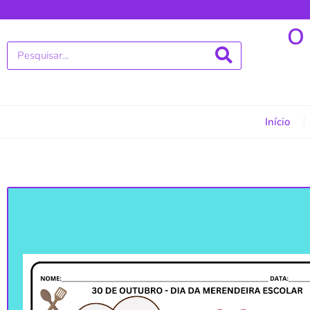
O
Início