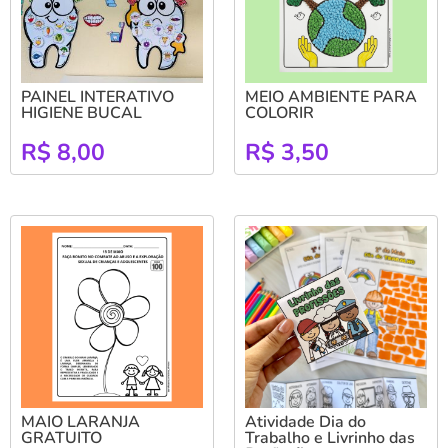
PAINEL INTERATIVO
MEIO AMBIENTE PARA
HIGIENE BUCAL
COLORIR
R$
8,00
R$
3,50
MAIO LARANJA
Atividade Dia do
GRATUITO
Trabalho e Livrinho das