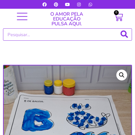
0
O AMOR PELA
EDUCAÇÃO
PULSA AQUI.