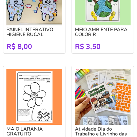
PAINEL INTERATIVO
MEIO AMBIENTE PARA
HIGIENE BUCAL
COLORIR
R$
8,00
R$
3,50
MAIO LARANJA
Atividade Dia do
GRATUITO
Trabalho e Livrinho das