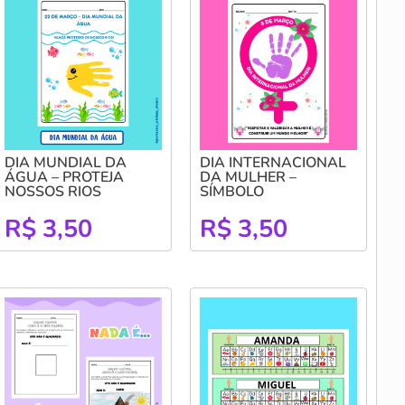
DIA MUNDIAL DA
DIA INTERNACIONAL
ÁGUA – PROTEJA
DA MULHER –
NOSSOS RIOS
SÍMBOLO
R$
3,50
R$
3,50