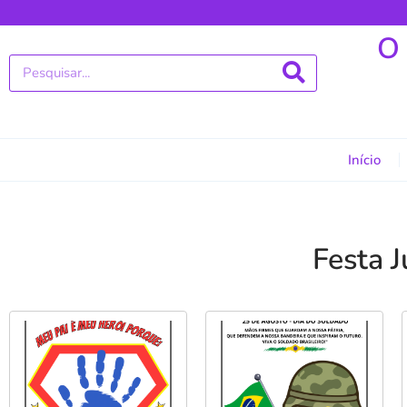
O
Início
Festa J